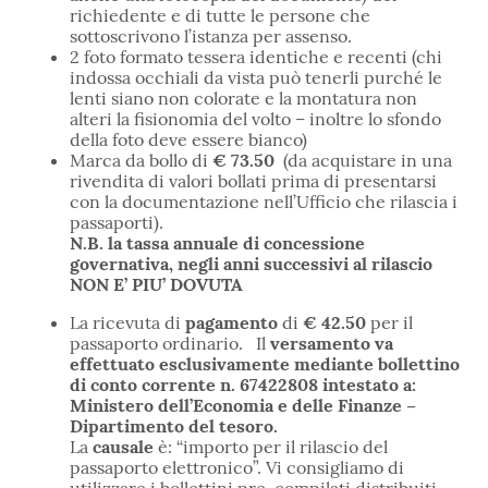
richiedente e di tutte le persone che
sottoscrivono l’istanza per assenso.
2 foto formato tessera identiche e recenti (chi
indossa occhiali da vista può tenerli purché le
lenti siano non colorate e la montatura non
alteri la fisionomia del volto – inoltre lo sfondo
della foto deve essere bianco)
Marca da bollo di
€ 73.50
(da acquistare in una
rivendita di valori bollati prima di presentarsi
con la documentazione nell’Ufficio che rilascia i
passaporti).
N.B. la tassa annuale di concessione
governativa, negli anni successivi al rilascio
NON E’ PIU’ DOVUTA
La ricevuta di
pagamento
di
€ 42.50
per il
passaporto ordinario. Il
versamento va
effettuato esclusivamente mediante bollettino
di conto corrente n. 67422808 intestato a:
Ministero dell’Economia e delle Finanze –
Dipartimento del tesoro.
La
causale
è: “importo per il rilascio del
passaporto elettronico”. Vi consigliamo di
utilizzare i bollettini pre-compilati distribuiti