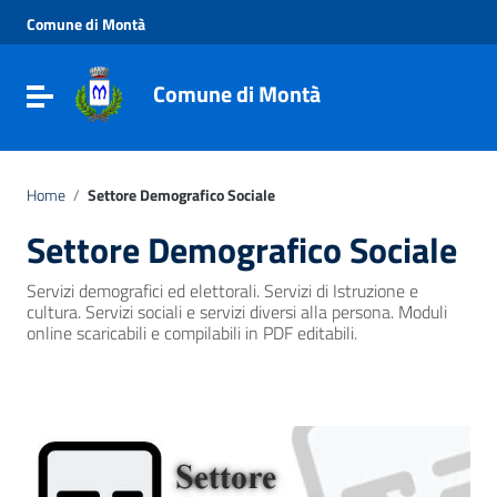
Vai ai contenuti
Comune di Montà
Vai al menu di navigazione
Vai al footer
Comune di Montà
Toggle navigation
Home
/
Settore Demografico Sociale
Settore Demografico Sociale
Servizi demografici ed elettorali. Servizi di Istruzione e
cultura. Servizi sociali e servizi diversi alla persona. Moduli
online scaricabili e compilabili in PDF editabili.