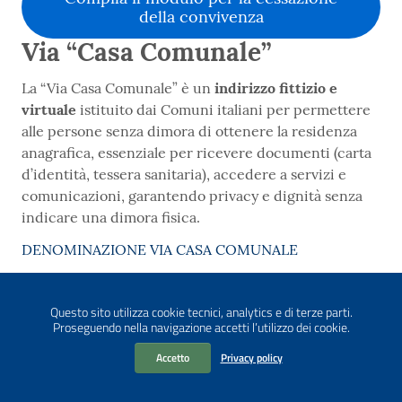
della convivenza
Via “Casa Comunale”
La “Via Casa Comunale” è un
indirizzo fittizio e
virtuale
istituito dai Comuni italiani per permettere
alle persone senza dimora di ottenere la residenza
anagrafica, essenziale per ricevere documenti (carta
d’identità, tessera sanitaria), accedere a servizi e
comunicazioni, garantendo privacy e dignità senza
indicare una dimora fisica.
DENOMINAZIONE VIA CASA COMUNALE
ELETTORALE –
Questo sito utilizza cookie tecnici, analytics e di terze parti.
TEL.0173/977423
Proseguendo nella navigazione accetti l’utilizzo dei cookie.
Accetto
Privacy policy
I
SCRIZIONE ALBO SCRUTATORI
Gli interessati dovranno presentare o spedire