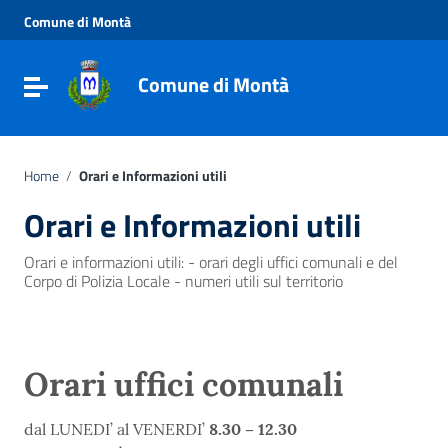
Vai ai contenuti
Comune di Montà
Vai al menu di navigazione
Vai al footer
Comune di Montà
Toggle navigation
Home
/
Orari e Informazioni utili
Orari e Informazioni utili
Orari e informazioni utili: - orari degli uffici comunali e del
Corpo di Polizia Locale - numeri utili sul territorio
Orari uffici comunali
dal LUNEDI’ al VENERDI’
8.30 – 12.30