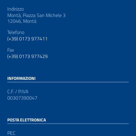
Indirizzo
Montà, Piazza San Michele 3
12046, Montà
Telefono
(+39) 0173 977411
Fax
(+39) 0173 977429
INFORMAZIONI
C.F. / P.IVA
00307390047
POSTA ELETTRONICA
PEC