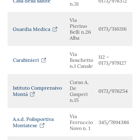
Casa della salute
0173/976372
n.31
Via
Pierino
0173/316316
Guardia Medica
Belli n.26
Alba
Via
112 –
Carabinieri
Boschetto
0173/979127
n.1 Canale
Corso A.
Istituto Comprensivo
De
0173/976254
Montà
Gasperi
n.15
Via
A.s.d. Polisportiva
Ferruccio
345/7894386
Montatese
Novo n. 1