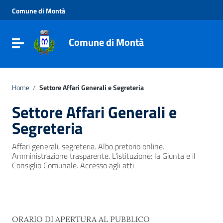
Vai ai contenuti
Comune di Montà
Vai al menu di navigazione
Vai al footer
Comune di Montà
Toggle navigation
Home
/
Settore Affari Generali e Segreteria
Settore Affari Generali e
Segreteria
Affari generali, segreteria. Albo pretorio online.
Amministrazione trasparente. L'istituzione: la Giunta e il
Consiglio Comunale. Accesso agli atti
ORARIO DI APERTURA AL PUBBLICO