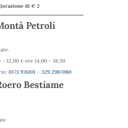
iorazione di € 2
Montà Petroli
ate.
 – 12,00 e ore 14,00 – 18,30
rio:
0173 976101
–
329 2987080
Roero Bestiame
ate