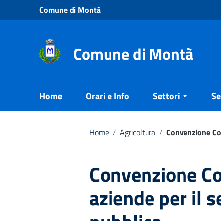
Vai ai contenuti
Comune di Montà
Vai al menu di navigazione
Vai al footer
Comune di Montà
Home
Orari e Info
Settori
Se
Home
/
Agricoltura
/
Convenzione Com
Convenzione C
aziende per il s