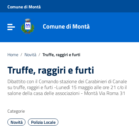
Vai ai contenuti
Comune di Montà
Vai al menu di navigazione
Vai al footer
Comune di Montà
Toggle navigation
Home
/
Novità
/
Truffe, raggiri e furti
Truffe, raggiri e furti
Dibattito con il Comando stazione dei Carabinieri di Canale
su truffe, raggiri e furti -Lunedì 15 maggio alle ore 21 c/o il
salone della casa delle associazioni - Montà Via Roma 31
Categorie
Novità
Polizia Locale