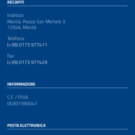
RECAPITI
Indirizzo
Montà, Piazza San Michele 3
12046, Montà
Telefono
(+39) 0173 977411
Fax
(+39) 0173 977429
INFORMAZIONI
C.F. / P.IVA
00307390047
POSTA ELETTRONICA