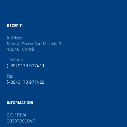
RECAPITI
Indirizzo
Montà, Piazza San Michele 3
12046, Montà
Telefono
(+39) 0173 977411
Fax
(+39) 0173 977429
INFORMAZIONI
C.F. / P.IVA
00307390047