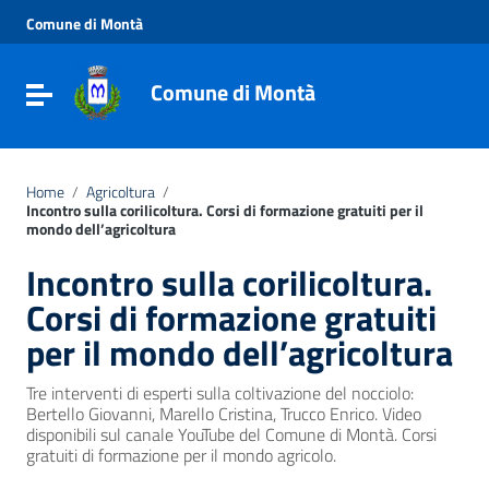
Vai ai contenuti
Comune di Montà
Vai al menu di navigazione
Vai al footer
Comune di Montà
Toggle navigation
Home
/
Agricoltura
/
Incontro sulla corilicoltura. Corsi di formazione gratuiti per il
mondo dell’agricoltura
Incontro sulla corilicoltura.
Corsi di formazione gratuiti
per il mondo dell’agricoltura
Tre interventi di esperti sulla coltivazione del nocciolo:
Bertello Giovanni, Marello Cristina, Trucco Enrico. Video
disponibili sul canale YouTube del Comune di Montà. Corsi
gratuiti di formazione per il mondo agricolo.