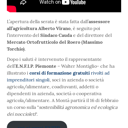
L’apertura della serata è stata fatta dall’
assessore
all’agricoltura Alberto Virano
, è seguito poi
l’intervento del
Sindaco Cauda
e del direttore del
Mercato Ortofrutticolo del Roero (Massimo
Torchio)
.
Dopo i saluti è intervenuto il rappresentante
dell’
E.N.F.I.P. Piemonte
– Walter Montiglio- che ha
illustrato i
corsi di formazione gratuiti
rivolti ad
imprenditori singoli
, soci in azienda o società
agricola/alimentare, coadiuvanti, addetti o
dipendenti in azienda, società o cooperativa
agricola/alimentare. A Montà partirà il 16 di febbraio
un corso sulla “
sostenibilità agronomica ed ecologica
dei noccioleti
“.
.. vai ai corsi ENFIP