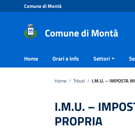
Vai ai contenuti
Comune di Montà
Vai al menu di navigazione
Vai al footer
Comune di Montà
Home
Orari e Info
Settori
Se
Home
/
Tributi
/
I.M.U. – IMPOSTA 
I.M.U. – IMPO
PROPRIA