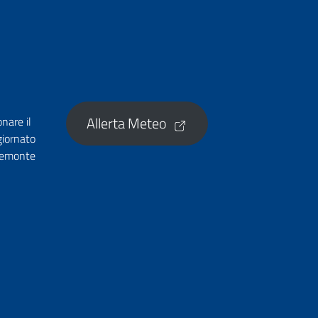
Allerta Meteo
onare il
giornato
Piemonte