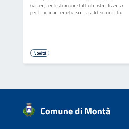
Gasperi, per testimoniare tutto il nostro dissenso
per il continuo perpetrarsi di casi di femminicidio.
Novità
Comune di Montà