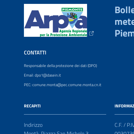
Bolle
mete
Pie
CONTATTI
Responsabile della protezione dei dati (DPO)
Email: dpo1@dasein.it
PEC: comune.monta@pec.comune.monta.cn.it
RECAPITI
INFORMAZ
Indirizzo
C.F. / P.I
Montà, Piazza San Michele 3
003073