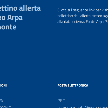
ttino allerta
Clicca sul seguente link per visi
o Arpa
bollettino dell'allerta meteo ag
alla data odierna. Fonte Arpa 
monte
IONI
POSTA ELETTRONICA
VA
PEC
90047
comune.monta@pec.comun