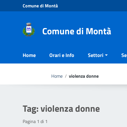
Vai ai contenuti
Comune di Montà
Vai al menu di navigazione
Vai al footer
Comune di Montà
Home
Orari e Info
Settori
Se
Home
/
violenza donne
Tag:
violenza donne
Pagina 1 di 1