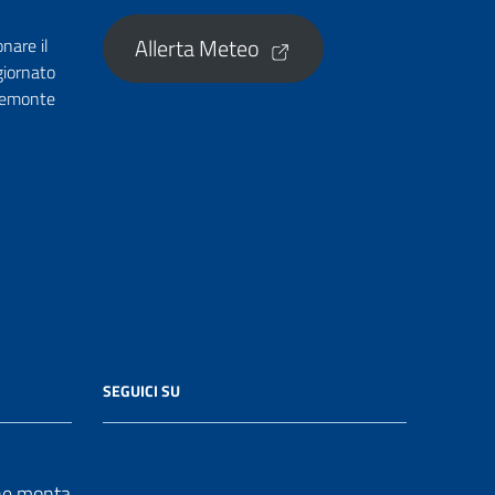
Allerta Meteo
onare il
giornato
Piemonte
SEGUICI SU
e.monta