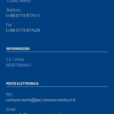
12046, Montà
Telefono
(+39) 0173 977411
Fax
(+39) 0173 977429
INFORMAZIONI
C.F. / P.IVA
00307390047
POSTA ELETTRONICA
PEC
comune.monta@pec.comune.monta.cn.it
Email