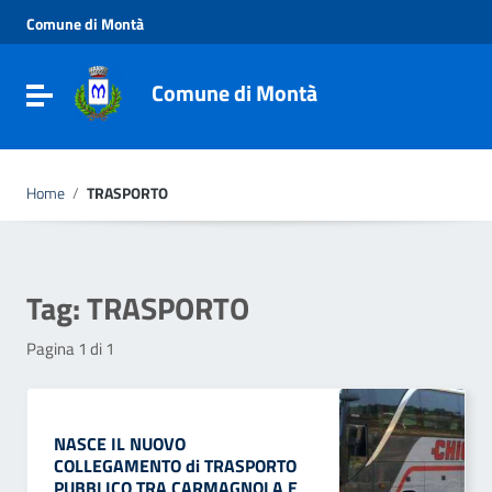
Vai ai contenuti
Comune di Montà
Vai al menu di navigazione
Vai al footer
Comune di Montà
Toggle navigation
Home
/
TRASPORTO
Tag:
TRASPORTO
Pagina 1 di 1
NASCE IL NUOVO
COLLEGAMENTO di TRASPORTO
PUBBLICO TRA CARMAGNOLA E