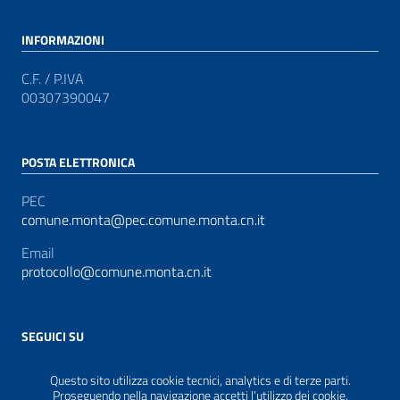
INFORMAZIONI
C.F. / P.IVA
00307390047
POSTA ELETTRONICA
PEC
comune.monta@pec.comune.monta.cn.it
Email
protocollo@comune.monta.cn.it
SEGUICI SU
Sezione Link Utili
Privacy
|
Contatti
|
Accessibilità
|
Realizzato con
Questo sito utilizza cookie tecnici, analytics e di terze parti.
Proseguendo nella navigazione accetti l’utilizzo dei cookie.
WordPress
|
Tema grafico
ItaliaWP2
| Basato sul