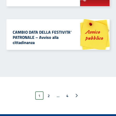
CAMBIO DATA DELLA FESTIVITA’
PATRONALE – Avviso alla
cittadinanza
1
2
…
4
Pagina successiva