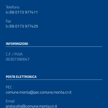
Telefono
(+39) 0173 977411
Fax
(+39) 0173 977429
INFORMAZIONI
C.F. / P.IVA
00307390047
POSTA ELETTRONICA
PEC
comune.monta@pec.comune.monta.cn.it
Email
protocollo@comune.monta.cn.it