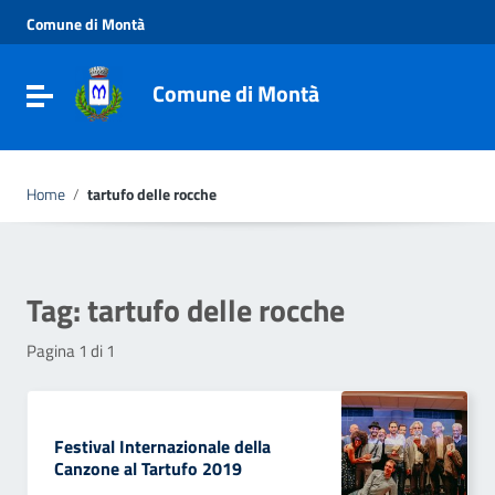
Vai ai contenuti
Comune di Montà
Vai al menu di navigazione
Vai al footer
Comune di Montà
Toggle navigation
Home
/
tartufo delle rocche
Tag:
tartufo delle rocche
Pagina 1 di 1
Festival Internazionale della
Canzone al Tartufo 2019