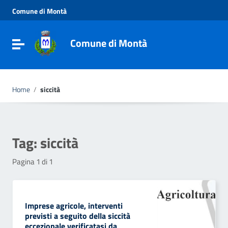
Vai ai contenuti
Comune di Montà
Vai al menu di navigazione
Vai al footer
Comune di Montà
Toggle navigation
Home
/
siccità
Tag:
siccità
Pagina 1 di 1
Imprese agricole, interventi
previsti a seguito della siccità
eccezionale verificatasi da