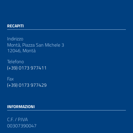
RECAPITI
Indirizzo
Montà, Piazza San Michele 3
12046, Montà
Telefono
(+39) 0173 977411
Fax
(+39) 0173 977429
INFORMAZIONI
C.F. / P.IVA
00307390047