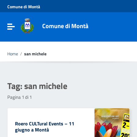
Vai ai contenuti
Comune di Montà
Vai al menu di navigazione
Vai al footer
Comune di Montà
Toggle navigation
Home
/
san michele
Tag:
san michele
Pagina 1 di 1
Roero CULTural Events – 11
giugno a Montà