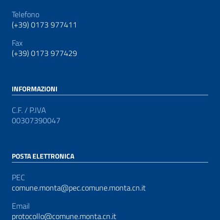
Telefono
(+39) 0173 977411
Fax
(+39) 0173 977429
INFORMAZIONI
C.F. / P.IVA
00307390047
POSTA ELETTRONICA
PEC
comune.monta@pec.comune.monta.cn.it
Email
protocollo@comune.monta.cn.it