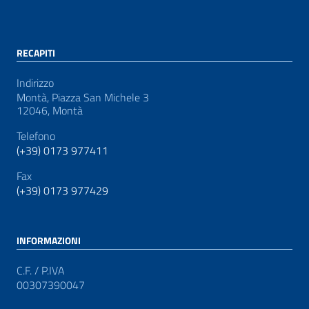
RECAPITI
Indirizzo
Montà, Piazza San Michele 3
12046, Montà
Telefono
(+39) 0173 977411
Fax
(+39) 0173 977429
INFORMAZIONI
C.F. / P.IVA
00307390047