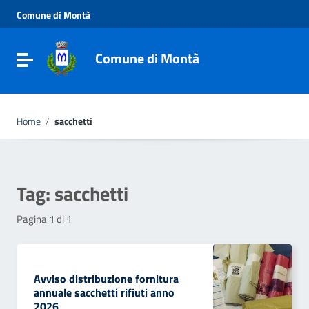
Vai ai contenuti
Comune di Montà
Vai al menu di navigazione
Vai al footer
Comune di Montà
Toggle navigation
Home
/
sacchetti
Tag:
sacchetti
Pagina 1 di 1
Avviso distribuzione fornitura
annuale sacchetti rifiuti anno
2026