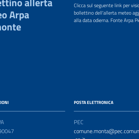
ttino allerta
Clicca sul seguente link per visi
o Arpa
bollettino dell'allerta meteo ag
alla data odierna. Fonte Arpa 
monte
IONI
POSTA ELETTRONICA
VA
PEC
90047
comune.monta@pec.comun