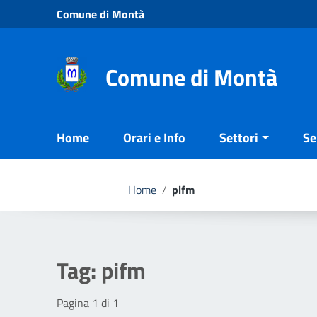
Vai ai contenuti
Comune di Montà
Vai al menu di navigazione
Vai al footer
Comune di Montà
Home
Orari e Info
Settori
Se
Home
/
pifm
Tag:
pifm
Pagina 1 di 1