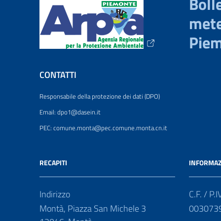
Bolle
mete
Pie
CONTATTI
Responsabile della protezione dei dati (DPO)
Email: dpo1@dasein.it
PEC: comune.monta@pec.comune.monta.cn.it
RECAPITI
INFORMAZ
Indirizzo
C.F. / P.I
Montà, Piazza San Michele 3
003073