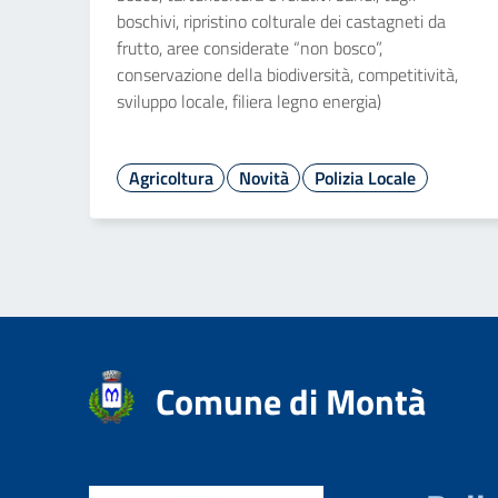
boschivi, ripristino colturale dei castagneti da
frutto, aree considerate “non bosco”,
conservazione della biodiversità, competitività,
sviluppo locale, filiera legno energia)
Agricoltura
Novità
Polizia Locale
Comune di Montà