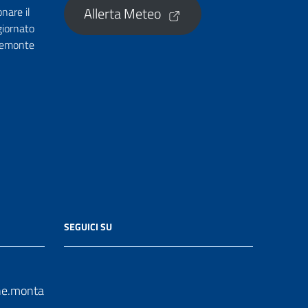
Allerta Meteo
onare il
giornato
Piemonte
SEGUICI SU
e.monta