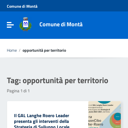
Vai ai contenuti
Comune di Montà
Vai al menu di navigazione
Vai al footer
Comune di Montà
Toggle navigation
Home
/
opportunità per territorio
Tag:
opportunità per territorio
Pagina 1 di 1
Il GAL Langhe Roero Leader
presenta gli interventi della
Strategia di Sviluppo Locale