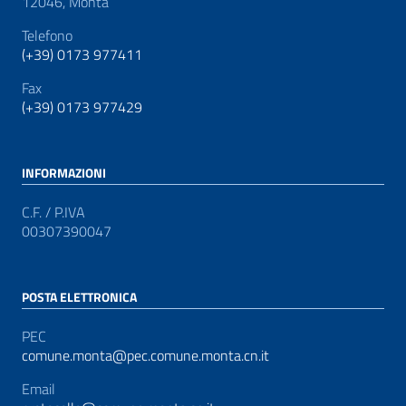
12046, Montà
Telefono
(+39) 0173 977411
Fax
(+39) 0173 977429
INFORMAZIONI
C.F. / P.IVA
00307390047
POSTA ELETTRONICA
PEC
comune.monta@pec.comune.monta.cn.it
Email