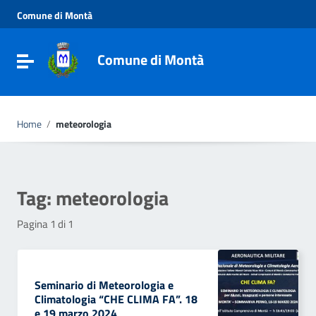
Vai ai contenuti
Comune di Montà
Vai al menu di navigazione
Vai al footer
Comune di Montà
Toggle navigation
Home
/
meteorologia
Tag:
meteorologia
Pagina 1 di 1
Seminario di Meteorologia e
Climatologia “CHE CLIMA FA”. 18
e 19 marzo 2024