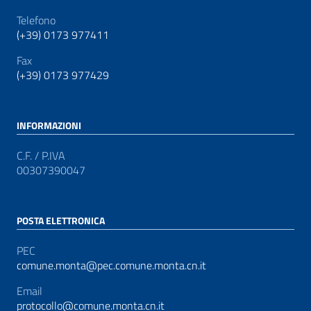
Telefono
(+39) 0173 977411
Fax
(+39) 0173 977429
INFORMAZIONI
C.F. / P.IVA
00307390047
POSTA ELETTRONICA
PEC
comune.monta@pec.comune.monta.cn.it
Email
protocollo@comune.monta.cn.it