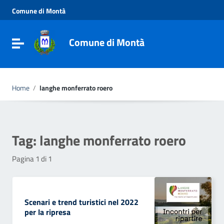
Vai ai contenuti
Comune di Montà
Vai al menu di navigazione
Vai al footer
Comune di Montà
Toggle navigation
Home
/
langhe monferrato roero
Tag:
langhe monferrato roero
Pagina 1 di 1
Scenari e trend turistici nel 2022
per la ripresa