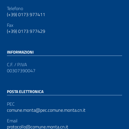
Telefono
(+39) 0173 977411
Fax
(+39) 0173 977429
INFORMAZIONI
C.F. / P.IVA
00307390047
POSTA ELETTRONICA
PEC
comune.monta@pec.comune.monta.cn.it
Email
protocollo@comune.monta.cn.it