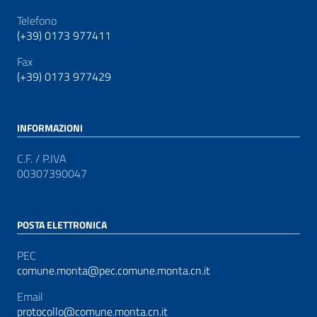
Telefono
(+39) 0173 977411
Fax
(+39) 0173 977429
INFORMAZIONI
C.F. / P.IVA
00307390047
POSTA ELETTRONICA
PEC
comune.monta@pec.comune.monta.cn.it
Email
protocollo@comune.monta.cn.it