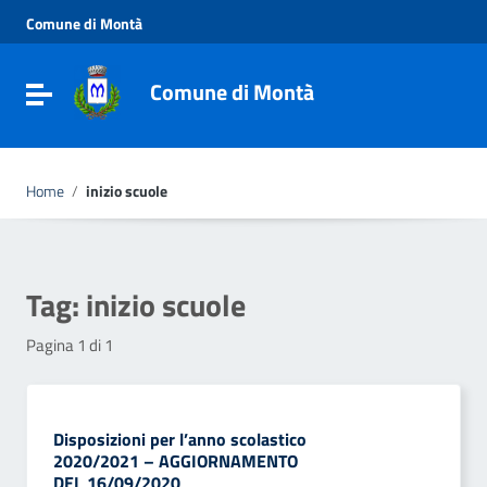
Vai ai contenuti
Comune di Montà
Vai al menu di navigazione
Vai al footer
Comune di Montà
Toggle navigation
Home
/
inizio scuole
Tag:
inizio scuole
Pagina 1 di 1
Disposizioni per l’anno scolastico
2020/2021 – AGGIORNAMENTO
DEL 16/09/2020