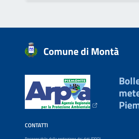
Comune di Montà
Bolle
mete
Pie
CONTATTI
Responsabile della protezione dei dati (DPO)