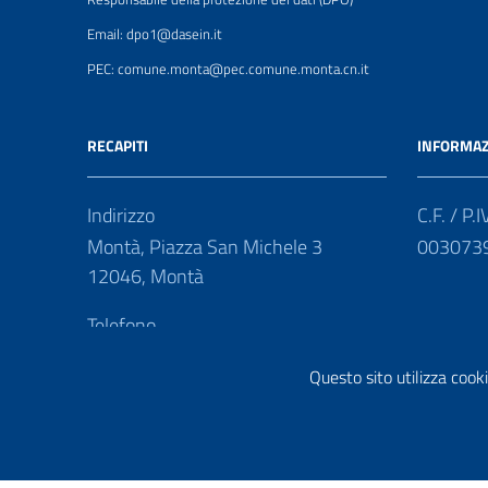
Email: dpo1@dasein.it
PEC: comune.monta@pec.comune.monta.cn.it
RECAPITI
INFORMAZ
Indirizzo
C.F. / P.I
Montà, Piazza San Michele 3
003073
12046, Montà
Telefono
(+39) 0173 977411
Questo sito utilizza cooki
Fax
(+39) 0173 977429