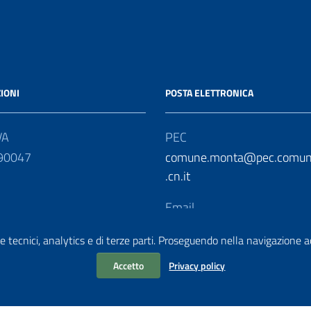
IONI
POSTA ELETTRONICA
VA
PEC
90047
comune.monta@pec.comun
.cn.it
Email
protocollo@comune.monta.c
e tecnici, analytics e di terze parti. Proseguendo nella navigazione acc
Accetto
Privacy policy