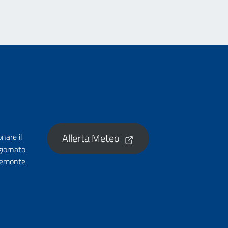
Allerta Meteo
onare il
giornato
Piemonte