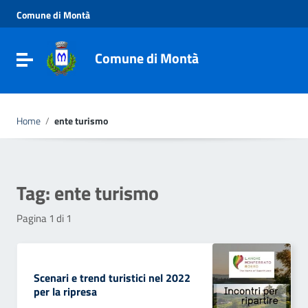
Vai ai contenuti
Comune di Montà
Vai al menu di navigazione
Vai al footer
Comune di Montà
Toggle navigation
Home
/
ente turismo
Tag:
ente turismo
Pagina 1 di 1
Scenari e trend turistici nel 2022
per la ripresa