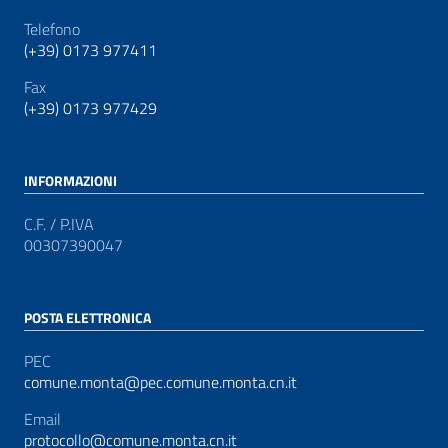
Telefono
(+39) 0173 977411
Fax
(+39) 0173 977429
INFORMAZIONI
C.F. / P.IVA
00307390047
POSTA ELETTRONICA
PEC
comune.monta@pec.comune.monta.cn.it
Email
protocollo@comune.monta.cn.it