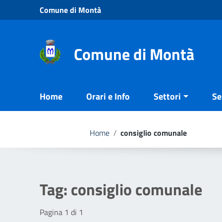
Vai ai contenuti
Comune di Montà
Vai al menu di navigazione
Vai al footer
Comune di Montà
Home
Orari e Info
Settori
Se
Home
/
consiglio comunale
Tag:
consiglio comunale
Pagina 1 di 1