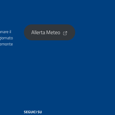
Allerta Meteo
onare il
giornato
Piemonte
SEGUICI SU