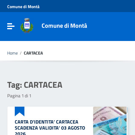
Vai ai contenuti
Comune di Montà
Vai al menu di navigazione
Vai al footer
Comune di Montà
Toggle navigation
Home
/
CARTACEA
Tag:
CARTACEA
Pagina 1 di 1
CARTA D’IDENTITA’ CARTACEA
SCADENZA VALIDITA’ 03 AGOSTO
2026