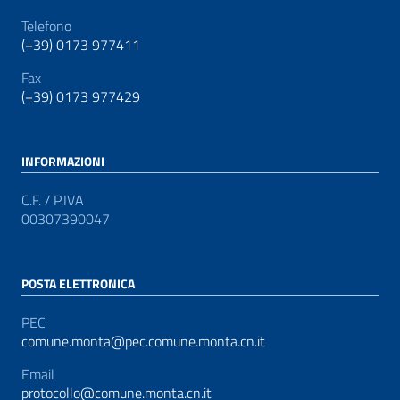
Telefono
(+39) 0173 977411
Fax
(+39) 0173 977429
INFORMAZIONI
C.F. / P.IVA
00307390047
POSTA ELETTRONICA
PEC
comune.monta@pec.comune.monta.cn.it
Email
protocollo@comune.monta.cn.it