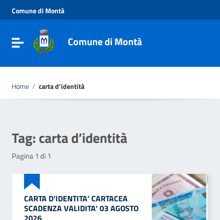
Vai ai contenuti
Comune di Montà
Vai al menu di navigazione
Vai al footer
Comune di Montà
Toggle navigation
Home
/
carta d’identità
Tag:
carta d’identità
Pagina 1 di 1
CARTA D’IDENTITA’ CARTACEA
SCADENZA VALIDITA’ 03 AGOSTO
2026