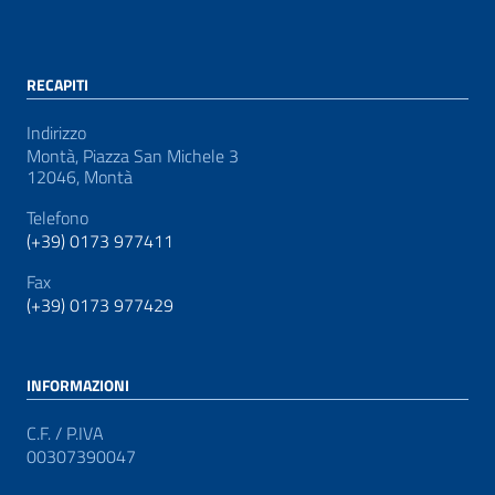
RECAPITI
Indirizzo
Montà, Piazza San Michele 3
12046, Montà
Telefono
(+39) 0173 977411
Fax
(+39) 0173 977429
INFORMAZIONI
C.F. / P.IVA
00307390047