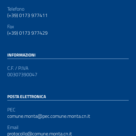
Telefono
(+39) 0173 977411
Fax
(+39) 0173 977429
INFORMAZIONI
C.F. / P.IVA
00307390047
POSTA ELETTRONICA
PEC
comune.monta@pec.comune.monta.cn.it
Email
protocollo@comune.monta.cn.it