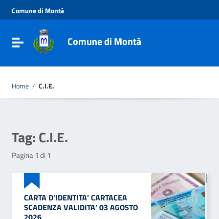
Vai ai contenuti
Comune di Montà
Vai al menu di navigazione
Vai al footer
Comune di Montà
Toggle navigation
Home
/
C.I.E.
Tag:
C.I.E.
Pagina 1 di 1
CARTA D’IDENTITA’ CARTACEA
SCADENZA VALIDITA’ 03 AGOSTO
2026