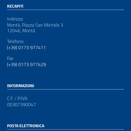
RECAPITI
Indirizzo
Montà, Piazza San Michele 3
12046, Montà
Telefono
(+39) 0173 977411
Fax
(+39) 0173 977429
INFORMAZIONI
C.F. / P.IVA
00307390047
POSTA ELETTRONICA