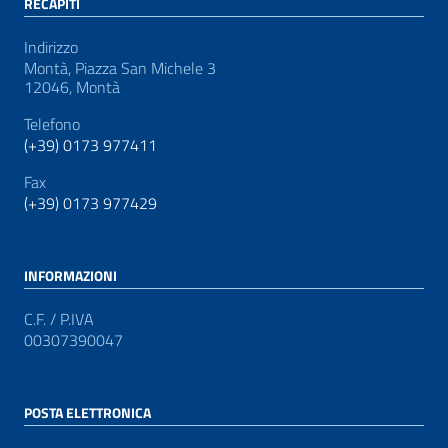
RECAPITI
Indirizzo
Montà, Piazza San Michele 3
12046, Montà
Telefono
(+39) 0173 977411
Fax
(+39) 0173 977429
INFORMAZIONI
C.F. / P.IVA
00307390047
POSTA ELETTRONICA