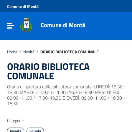
Vai ai contenuti
Comune di Montà
Vai al menu di navigazione
Vai al footer
Comune di Montà
Toggle navigation
Home
/
Novità
/
ORARIO BIBLIOTECA COMUNALE
ORARIO BIBLIOTECA
COMUNALE
Orario di apertura della biblioteca comunale: LUNEDÌ: 16,30-
18,30 MARTEDÌ: 09,00-11,00 /16,30-18,30 MERCOLEDÌ:
09,00-11,00 / 17,30-19,30 GIOVEDÌ: 09,00-11,00 / 16,30-
18,30
Categorie
Novità
Scuola