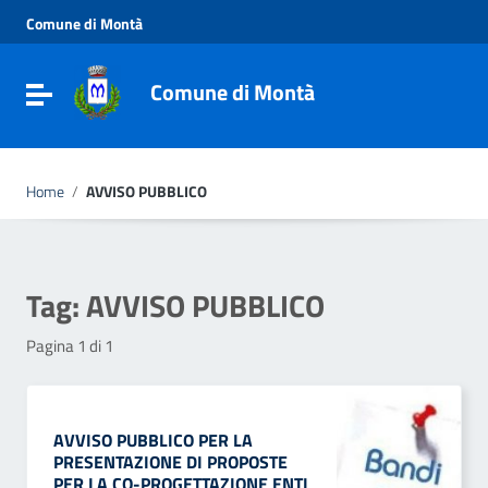
Vai ai contenuti
Comune di Montà
Vai al menu di navigazione
Vai al footer
Comune di Montà
Toggle navigation
Home
/
AVVISO PUBBLICO
Tag:
AVVISO PUBBLICO
Pagina 1 di 1
AVVISO PUBBLICO PER LA
PRESENTAZIONE DI PROPOSTE
PER LA CO-PROGETTAZIONE ENTI