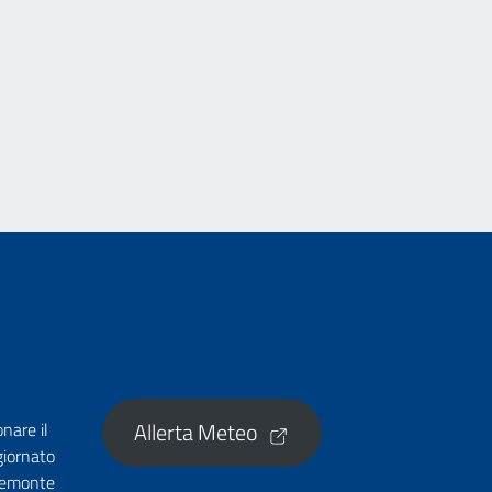
Allerta Meteo
onare il
giornato
Piemonte