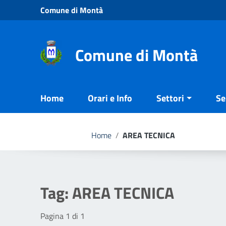
Vai ai contenuti
Comune di Montà
Vai al menu di navigazione
Vai al footer
Comune di Montà
Home
Orari e Info
Settori
Se
Home
/
AREA TECNICA
Tag:
AREA TECNICA
Pagina 1 di 1