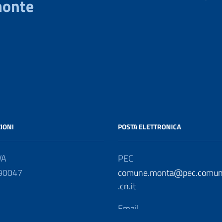
monte
IONI
POSTA ELETTRONICA
VA
PEC
90047
comune.monta@pec.comun
.cn.it
Email