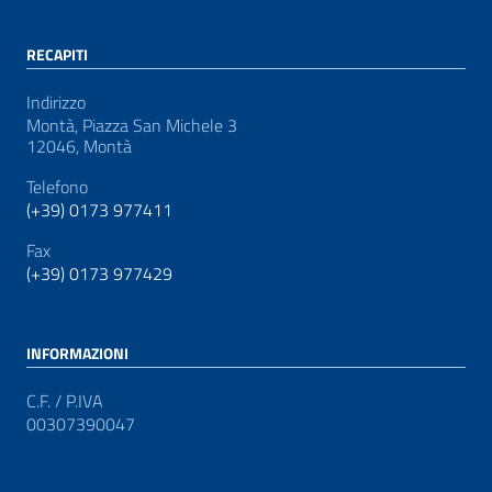
RECAPITI
Indirizzo
Montà, Piazza San Michele 3
12046, Montà
Telefono
(+39) 0173 977411
Fax
(+39) 0173 977429
INFORMAZIONI
C.F. / P.IVA
00307390047