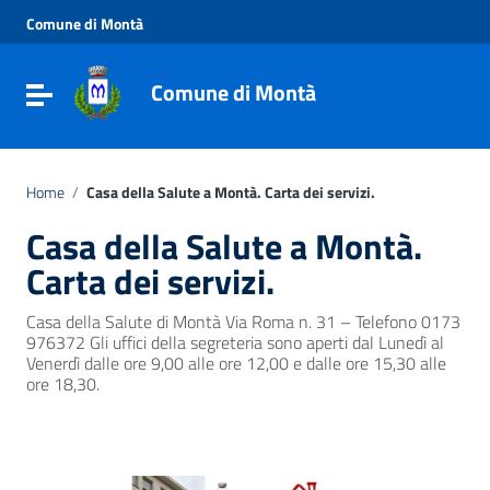
Vai ai contenuti
Comune di Montà
Vai al menu di navigazione
Vai al footer
Comune di Montà
Toggle navigation
Home
/
Casa della Salute a Montà. Carta dei servizi.
Casa della Salute a Montà.
Carta dei servizi.
Casa della Salute di Montà Via Roma n. 31 – Telefono 0173
976372 Gli uffici della segreteria sono aperti dal Lunedì al
Venerdì dalle ore 9,00 alle ore 12,00 e dalle ore 15,30 alle
ore 18,30.