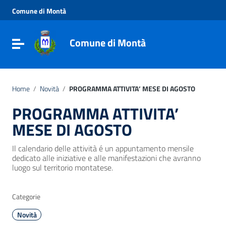
Vai ai contenuti
Comune di Montà
Vai al menu di navigazione
Vai al footer
Comune di Montà
Toggle navigation
Home
/
Novità
/
PROGRAMMA ATTIVITA’ MESE DI AGOSTO
PROGRAMMA ATTIVITA’
MESE DI AGOSTO
Il calendario delle attività é un appuntamento mensile
dedicato alle iniziative e alle manifestazioni che avranno
luogo sul territorio montatese.
Categorie
Novità