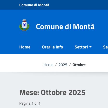
Vai ai contenuti
Comune di Montà
Vai al menu di navigazione
Vai al footer
Comune di Montà
Home
Orari e Info
Settori
Se
Home
/
2025
/
Ottobre
Mese:
Ottobre 2025
Pagina 1 di 1