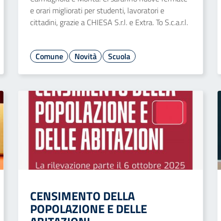
e orari migliorati per studenti, lavoratori e
cittadini, grazie a CHIESA S.r.l. e Extra. To S.c.a.r.l.
Comune
Novità
Scuola
CENSIMENTO DELLA
POPOLAZIONE E DELLE