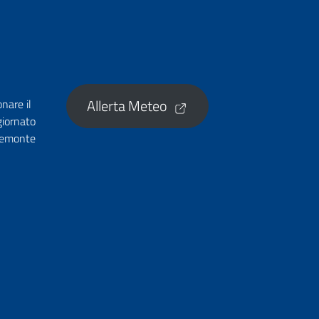
Allerta Meteo
onare il
giornato
Piemonte