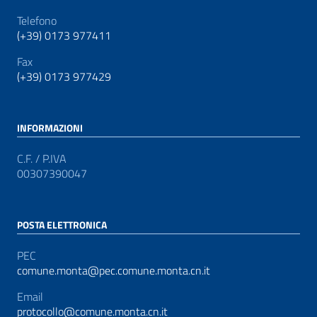
Telefono
(+39) 0173 977411
Fax
(+39) 0173 977429
INFORMAZIONI
C.F. / P.IVA
00307390047
POSTA ELETTRONICA
PEC
comune.monta@pec.comune.monta.cn.it
Email
protocollo@comune.monta.cn.it