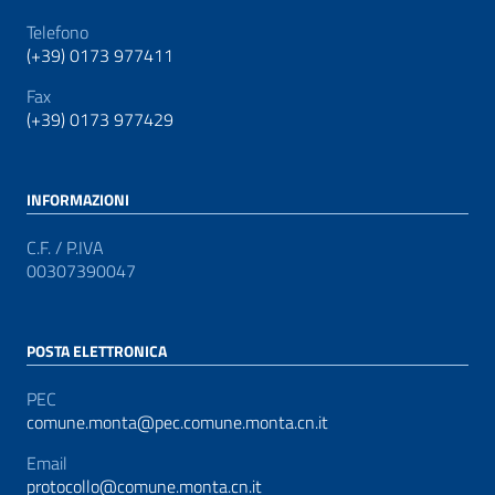
Telefono
(+39) 0173 977411
Fax
(+39) 0173 977429
INFORMAZIONI
C.F. / P.IVA
00307390047
POSTA ELETTRONICA
PEC
comune.monta@pec.comune.monta.cn.it
Email
protocollo@comune.monta.cn.it