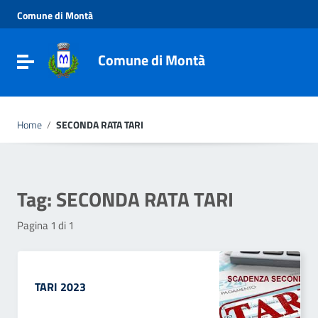
Vai ai contenuti
Comune di Montà
Vai al menu di navigazione
Vai al footer
Comune di Montà
Toggle navigation
Home
/
SECONDA RATA TARI
Tag:
SECONDA RATA TARI
Pagina 1 di 1
TARI 2023