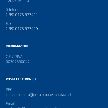
12046, Montà
Telefono
(+39) 0173 977411
Fax
(+39) 0173 977429
INFORMAZIONI
C.F. / P.IVA
00307390047
POSTA ELETTRONICA
PEC
comune.monta@pec.comune.monta.cn.it
Email