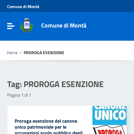
Vai ai contenuti
Comune di Montà
Vai al menu di navigazione
Vai al footer
Comune di Montà
Toggle navigation
Home
/
PROROGA ESENZIONE
Tag:
PROROGA ESENZIONE
Pagina 1 di 1
Proroga esenzione del canone
unico patrimoniale per le
occupazioni suolo pubblico degli