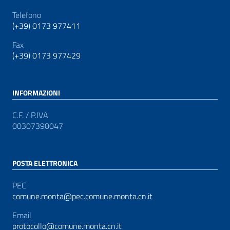
Telefono
(+39) 0173 977411
Fax
(+39) 0173 977429
INFORMAZIONI
C.F. / P.IVA
00307390047
POSTA ELETTRONICA
PEC
comune.monta@pec.comune.monta.cn.it
Email
protocollo@comune.monta.cn.it