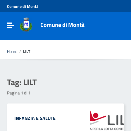
Vai ai contenuti
Comune di Montà
Vai al menu di navigazione
Vai al footer
Comune di Montà
Toggle navigation
Home
/
LILT
Tag:
LILT
Pagina 1 di 1
INFANZIA E SALUTE