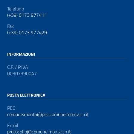
Telefono
(+39) 0173 977411
Fax
(+39) 0173 977429
INFORMAZIONI
C.F. / P.IVA
00307390047
POSTA ELETTRONICA
PEC
comune.monta@pec.comune.monta.cn.it
Email
protocollo@comune.monta.cn.it