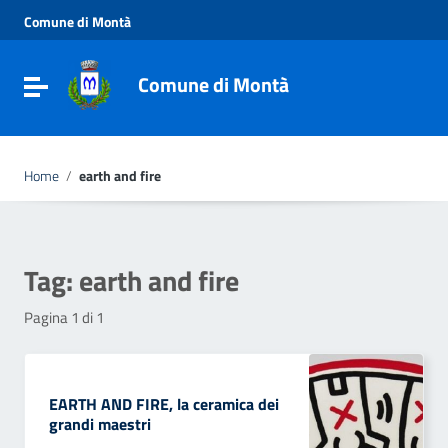
Vai ai contenuti
Comune di Montà
Vai al menu di navigazione
Vai al footer
Comune di Montà
Toggle navigation
Home
/
earth and fire
Tag:
earth and fire
Pagina 1 di 1
EARTH AND FIRE, la ceramica dei
grandi maestri