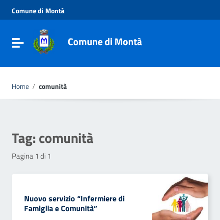
Vai ai contenuti
Comune di Montà
Vai al menu di navigazione
Vai al footer
Comune di Montà
Toggle navigation
Home
/
comunità
Tag:
comunità
Pagina 1 di 1
Nuovo servizio “Infermiere di
Famiglia e Comunità”