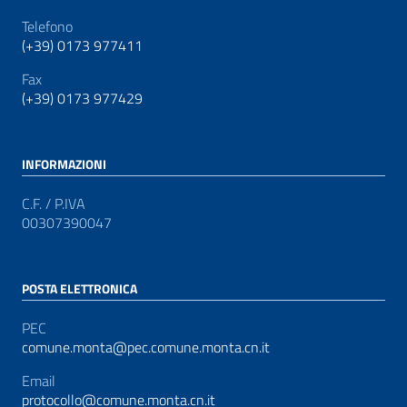
Telefono
(+39) 0173 977411
Fax
(+39) 0173 977429
INFORMAZIONI
C.F. / P.IVA
00307390047
POSTA ELETTRONICA
PEC
comune.monta@pec.comune.monta.cn.it
Email
protocollo@comune.monta.cn.it