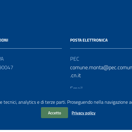
IONI
POSTA ELETTRONICA
VA
PEC
90047
comune.monta@pec.comun
.cn.it
Email
protocollo@comune.monta.c
e tecnici, analytics e di terze parti. Proseguendo nella navigazione acc
Accetto
Privacy policy