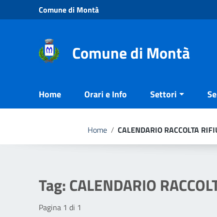
Vai ai contenuti
Comune di Montà
Vai al menu di navigazione
Vai al footer
Comune di Montà
Home
Orari e Info
Settori
Se
Home
/
CALENDARIO RACCOLTA RIFI
Tag:
CALENDARIO RACCOLT
Pagina 1 di 1