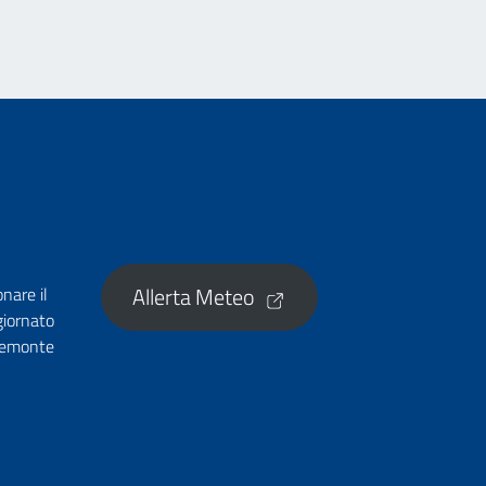
Allerta Meteo
onare il
giornato
Piemonte