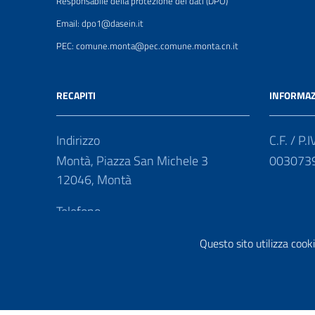
Responsabile della protezione dei dati (DPO)
Email: dpo1@dasein.it
PEC: comune.monta@pec.comune.monta.cn.it
RECAPITI
INFORMAZ
Indirizzo
C.F. / P.I
Montà, Piazza San Michele 3
003073
12046, Montà
Telefono
(+39) 0173 977411
Questo sito utilizza cooki
Fax
(+39) 0173 977429