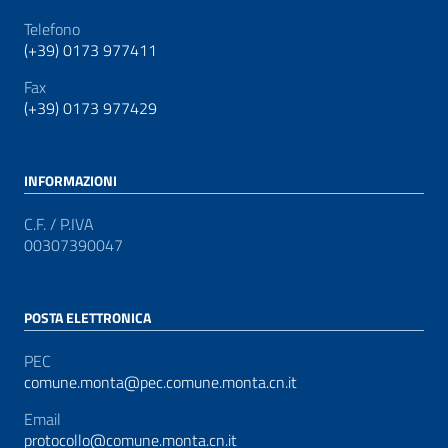
Telefono
(+39) 0173 977411
Fax
(+39) 0173 977429
INFORMAZIONI
C.F. / P.IVA
00307390047
POSTA ELETTRONICA
PEC
comune.monta@pec.comune.monta.cn.it
Email
protocollo@comune.monta.cn.it