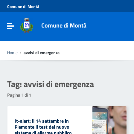
Vai ai contenuti
Comune di Montà
Vai al menu di navigazione
Vai al footer
Comune di Montà
Toggle navigation
Home
/
avvisi di emergenza
Tag:
avvisi di emergenza
Pagina 1 di 1
It-alert: il 14 settembre in
Piemonte il test del nuovo
sistema di allarme pubblico