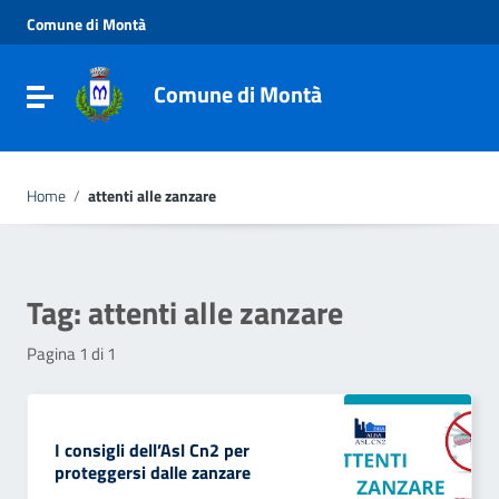
Vai ai contenuti
Comune di Montà
Vai al menu di navigazione
Vai al footer
Comune di Montà
Toggle navigation
Home
/
attenti alle zanzare
Tag:
attenti alle zanzare
Pagina 1 di 1
I consigli dell’Asl Cn2 per
proteggersi dalle zanzare