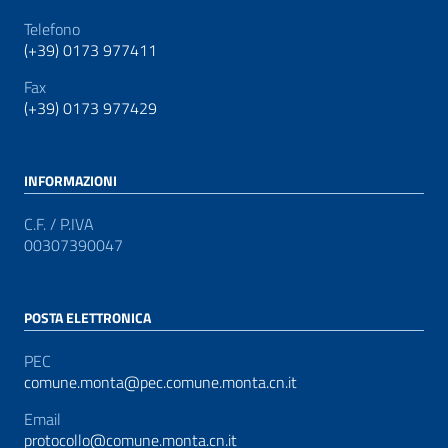
Telefono
(+39) 0173 977411
Fax
(+39) 0173 977429
INFORMAZIONI
C.F. / P.IVA
00307390047
POSTA ELETTRONICA
PEC
comune.monta@pec.comune.monta.cn.it
Email
protocollo@comune.monta.cn.it