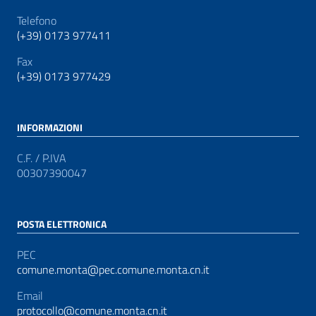
Telefono
(+39) 0173 977411
Fax
(+39) 0173 977429
INFORMAZIONI
C.F. / P.IVA
00307390047
POSTA ELETTRONICA
PEC
comune.monta@pec.comune.monta.cn.it
Email
protocollo@comune.monta.cn.it