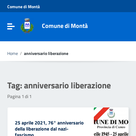
Vai ai contenuti
Comune di Montà
Vai al menu di navigazione
Vai al footer
Comune di Montà
Toggle navigation
Home
/
anniversario liberazione
Tag:
anniversario liberazione
Pagina 1 di 1
25 aprile 2021, 76° anniversario
della liberazione dal nazi-
fascismo