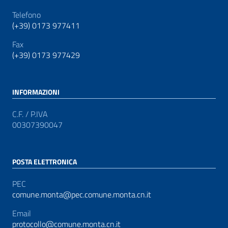
Telefono
(+39) 0173 977411
Fax
(+39) 0173 977429
INFORMAZIONI
C.F. / P.IVA
00307390047
POSTA ELETTRONICA
PEC
comune.monta@pec.comune.monta.cn.it
Email
protocollo@comune.monta.cn.it