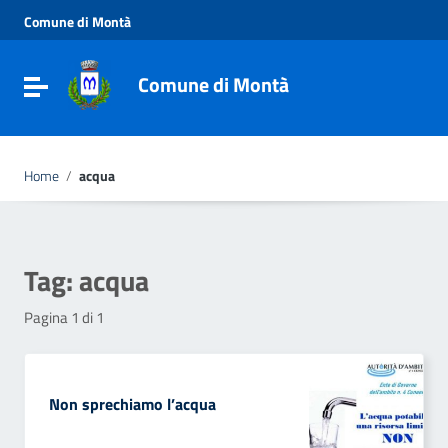
Vai ai contenuti
Comune di Montà
Vai al menu di navigazione
Vai al footer
Comune di Montà
Toggle navigation
Home
/
acqua
Tag:
acqua
Pagina 1 di 1
Non sprechiamo l’acqua