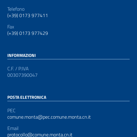
Telefono
(+39) 0173 977411
Fax
(+39) 0173 977429
INFORMAZIONI
C.F. / P.IVA
00307390047
POSTA ELETTRONICA
PEC
comune.monta@pec.comune.monta.cn.it
Email
protocollo@comune.monta.cn.it