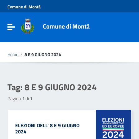
Vai ai contenuti
Comune di Montà
Vai al menu di navigazione
Vai al footer
Comune di Montà
Toggle navigation
Home
/
8 E 9 GIUGNO 2024
Tag:
8 E 9 GIUGNO 2024
Pagina 1 di 1
ELEZIONI DELL’ 8 E 9 GIUGNO
2024