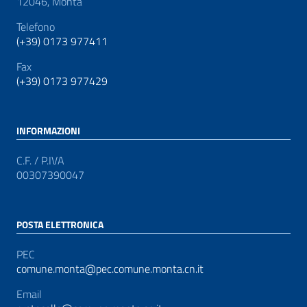
12046, Montà
Telefono
(+39) 0173 977411
Fax
(+39) 0173 977429
INFORMAZIONI
C.F. / P.IVA
00307390047
POSTA ELETTRONICA
PEC
comune.monta@pec.comune.monta.cn.it
Email