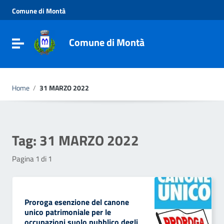
Vai ai contenuti
Comune di Montà
Vai al menu di navigazione
Vai al footer
Comune di Montà
Toggle navigation
Home
/
31 MARZO 2022
Tag:
31 MARZO 2022
Pagina 1 di 1
Proroga esenzione del canone
unico patrimoniale per le
occupazioni suolo pubblico degli