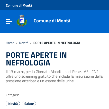
Vai ai contenuti
Comune di Montà
Vai al menu di navigazione
Vai al footer
Comune di Montà
Toggle navigation
Home
/
Novità
/
PORTE APERTE IN NEFROLOGIA
PORTE APERTE IN
NEFROLOGIA
Il 13 marzo, per la Giornata Mondiale del Rene, l'ASL CN2
offre uno screening gratuito che include la misurazione della
pressione arteriosa e un esame delle urine.
Categorie
Novità
Salute