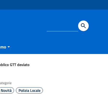
smo
bblico GTT deviato
ategorie
Novità
Polizia Locale