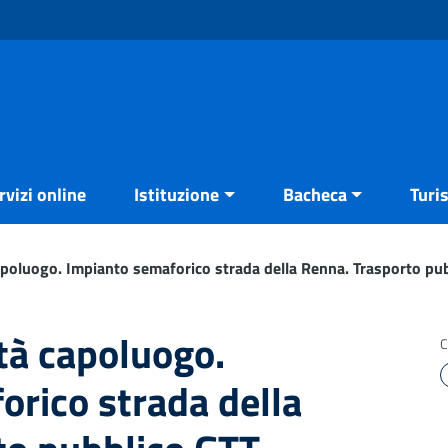
rvizi online
Istituzione
Bacheca
Turi
capoluogo. Impianto semaforico strada della Renna. Trasporto pu
ità capoluogo.
C
rico strada della