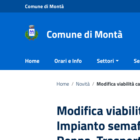
Vai ai contenuti
Comune di Montà
Vai al menu di navigazione
Vai al footer
Comune di Montà
Home
Orari e Info
Settori
Se
Home
/
Novità
/
Modifica viabilità 
Modifica viabil
Impianto semafo