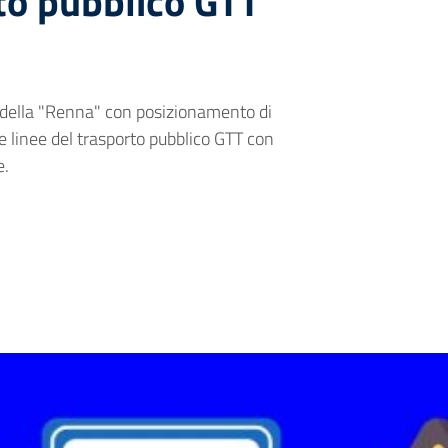
to pubblico GTT
da della "Renna" con posizionamento di
 linee del trasporto pubblico GTT con
e.