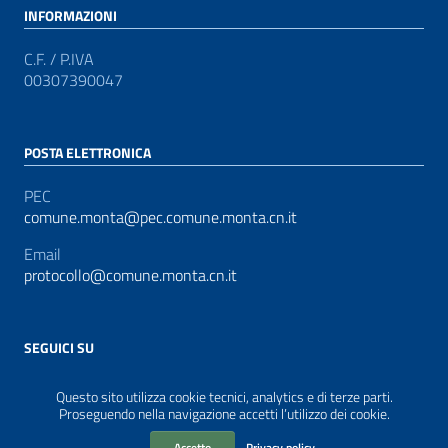
INFORMAZIONI
C.F. / P.IVA
00307390047
POSTA ELETTRONICA
PEC
comune.monta@pec.comune.monta.cn.it
Email
protocollo@comune.monta.cn.it
SEGUICI SU
Sezione Link Utili
Privacy
|
Contatti
|
Accessibilità
|
Realizzato con
Questo sito utilizza cookie tecnici, analytics e di terze parti.
Proseguendo nella navigazione accetti l’utilizzo dei cookie.
WordPress
|
Tema grafico
ItaliaWP2
| Basato sul
Prototipo per siti PA di AgID
Accetto
Privacy policy