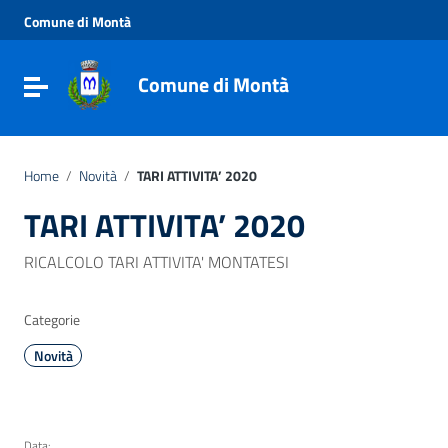
Vai ai contenuti
Comune di Montà
Vai al menu di navigazione
Vai al footer
Comune di Montà
Toggle navigation
Home
/
Novità
/
TARI ATTIVITA’ 2020
TARI ATTIVITA’ 2020
RICALCOLO TARI ATTIVITA' MONTATESI
Categorie
Novità
Data: